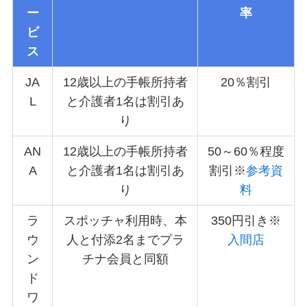
ー
率
ビ
ス
JA
12歳以上の手帳所持者
20％割引
L
と介護者1名は割引あ
り
AN
12歳以上の手帳所持者
50～60％程度
A
と介護者1名は割引あ
割引※
参考資
り
料
ラ
スポッチャ利用時、本
350円引き※
ウ
人と付添2名までプラ
入間店
ン
チナ会員と同額
ド
ワ