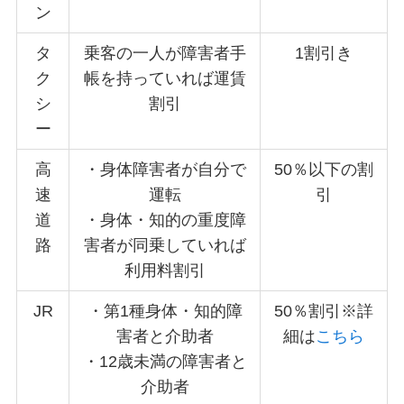
ン
タ
乗客の一人が障害者手
1割引き
ク
帳を持っていれば運賃
シ
割引
ー
高
・身体障害者が自分で
50％以下の割
速
運転
引
道
・身体・知的の重度障
路
害者が同乗していれば
利用料割引
JR
・第1種身体・知的障
50％割引※詳
害者と介助者
細は
こちら
・12歳未満の障害者と
介助者