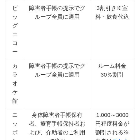
ビ
障害者手帳の提示でグ
3割引き※室
ッ
ループ全員に適用
料・飲食代込
グ
エ
コ
ー
カ
障害者手帳の提示でグ
ルーム料金
ラ
ループ全員に適用
30％割引
オ
ケ
館
ニ
身体障害者手帳保有
1,000～3000
ッ
者、療育手帳保持者お
円程度料金が
ポ
よび、介助者のご利用
割引される※