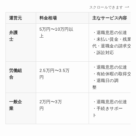
スクロールできます
運営元
料金相場
主なサービス内容
5万円〜10万円以
弁護
・退職意思の伝達
上
士
・未払い賃金・残業
代・退職金の請求交渉
・訴訟対応
・退職意思の伝達
労働組
2.5万円〜3.5万
・有給休暇の取得交渉
合
円
・退職日の調
整
一般企
2万円〜3万
・退職意思の伝達
業
円
・手続きサポー
ト