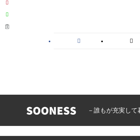
News
－誰もが充実して