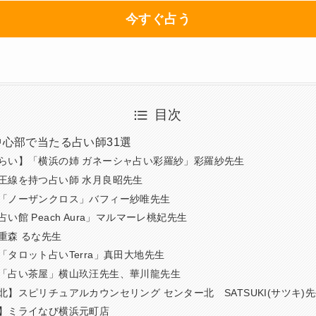
今すぐ占う
目次
心部で当たる占い師31選
らい】「横浜の姉 ガネーシャ占い彩羅紗」彩羅紗先生
王線を持つ占い師 水月良昭先生
「ノーザンクロス」バフィー紗唯先生
い館 Peach Aura」マルマーレ桃妃先生
重森 るな先生
「タロット占いTerra」真田大地先生
「占い茶屋」横山玖汪先生、華川龍先生
北】スピリチュアルカウンセリング センター北 SATSUKI(サツキ)
】ミライなび横浜元町店