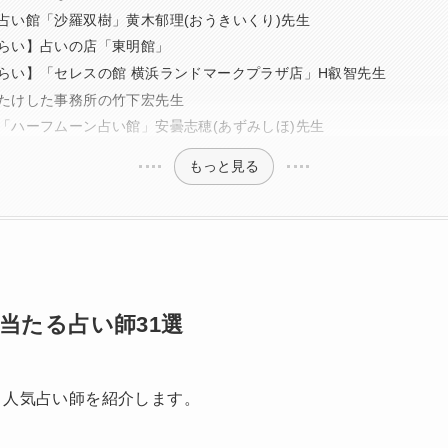
占い館「沙羅双樹」黄木郁理(おうきいくり)先生
らい】占いの店「東明館」
らい】「セレスの館 横浜ランドマークプラザ店」H叡智先生
たけした事務所の竹下宏先生
「ハーフムーン占い館」安曇志穂(あずみしほ)先生
もっと見る
当たる占い師31選
、人気占い師を紹介します。