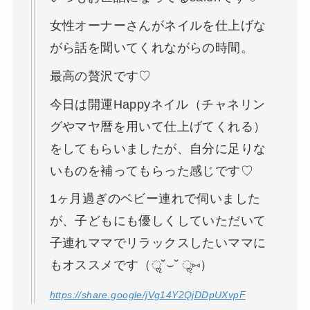
女性オーナーさんがネイルを仕上げな
がら話を聞いてくれながらの時間。
最高の贅沢です♡
今日は開運Happyネイル（チャネリン
グやマヤ暦を用いて仕上げてくれる）
をしてもらいましたが、自分に足りな
いものを補ってもらった感じです♡
1ヶ月過ぎのベビー連れで伺いました
が、子どもにも優しくしていただいて
子連れママでリラックスしたいママに
もオススメです（ॢ˘⌣˘ ॢ⑅）
https://share.google/jVg14Y2QjDDpUXvpF