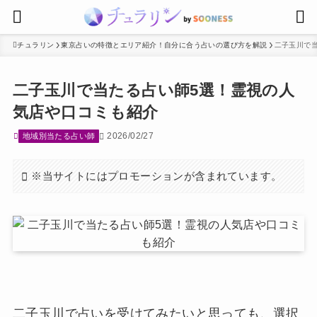
チュラリン
東京占いの特徴とエリア紹介！自分に合う占いの選び方を解説
二子玉川で
二子玉川で当たる占い師5選！霊視の人
気店や口コミも紹介
2026/02/27
地域別当たる占い師
※当サイトにはプロモーションが含まれています。
二子玉川で占いを受けてみたいと思っても、選択