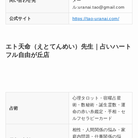
問い合わせ先
メー
ル:uranai.tao@gmail.com
公式サイト
https://tao-uranai.com/
エト天命（えとてんめい）先生｜占いハート
フル自由が丘店
心理タロット・宿曜占星
術・数秘術・誕生霊数・運
占術
命の赤い糸鑑定・手相・セ
ルフセラピーカード
相性・人間関係の悩み・家
庭内問題・仕事関係の悩