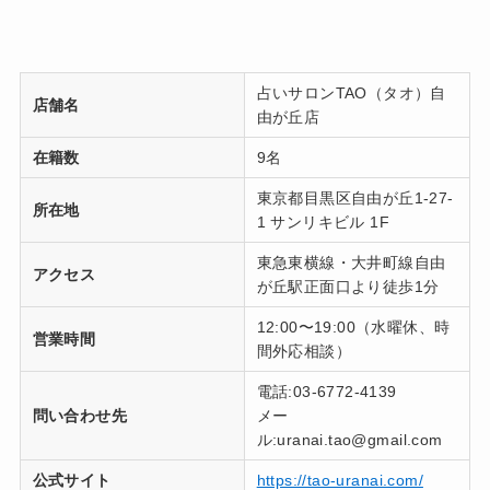
占いサロンTAO（タオ）自
店舗名
由が丘店
在籍数
9名
東京都目黒区自由が丘1-27-
所在地
1 サンリキビル 1F
東急東横線・大井町線自由
アクセス
が丘駅正面口より徒歩1分
12:00〜19:00（水曜休、時
営業時間
間外応相談）
電話:03-6772-4139
問い合わせ先
メー
ル:uranai.tao@gmail.com
公式サイト
https://tao-uranai.com/