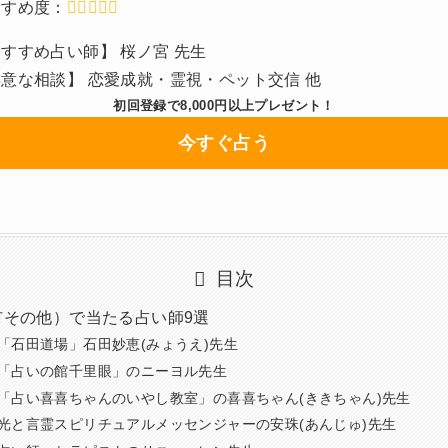
すすめ度：
すすめ占い師】 桜ノ宮 先生
意な相談】 恋愛成就・霊視・ペット交信 他
初回登録で8,000円以上プレゼント！
今すぐ占う
目次
市その他）で当たる占い師9選
「石田道場」石田妙恵(みょうえ)先生
「占いの館千里眼」のニーヨル先生
「占い喜喜ちゃんのいやし教室」の喜喜ちゃん(ききちゃん)先生
光と言霊スピリチュアルメッセンジャーの安珠(あんじゅ)先生