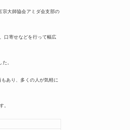
言宗大師協会アミダ会支部の
、口寄せなどを行って幅広
した。
柄もあり、多くの人が気軽に
す。