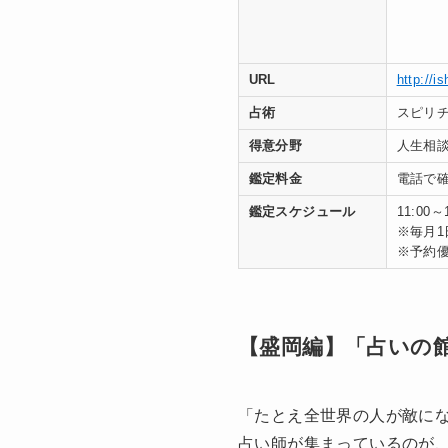
URL
http://i
占術
スピリ
得意分野
人生相
鑑定料金
電話で
鑑定スケジュール
11:00～
※毎月1
※予約
【盛岡編】「占いの
「たとえ全世界の人が敵に
占い師が集まっているのが、