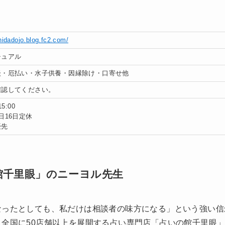
shidado
j
o.blog.fc2.com/
チュアル
談・厄払い・水子供養・因縁除け・口寄せ他
確認してください。
15:00
日16日定休
優先
館千里眼」のニーヨル先生
なったとしても、私だけは相談者の味方になる」という強い信
全国に50店舗以上を展開する占い専門店「占いの館千里眼