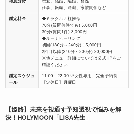
得意分野
恋愛、結婚、離婚、相性
仕事、転職、適職、家族関係など
鑑定料金
◆ミラクル四柱推命
70分(質問何件でも) 5,000円
30分(質問1件) 3,000円
◆ルーナヒーリング
初回(180分～240分) 15,000円
2回目以降(240分～300分) 20,000円
※他メニュー詳細については公式HPをご
確認ください
鑑定スケジュ
11:00～22:00 ※女性専用、完全予約制
ール
【定休日】月曜日
【姫路】未来を視通す予知透視で悩みを解
決！HOLYMOON「LISA先生」