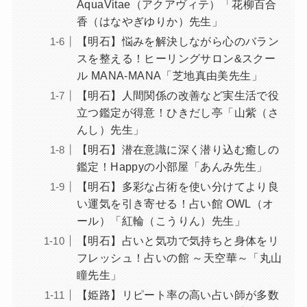
AquaVitae（アクアヴィテ）「花柳百合
香（はなやぎゆりか）先生」
【明石】悩みを解決しながら心のバラン
スを整える！ヒーリングサロン&スクー
ル MANA-MANA「芝地真由美先生」
【明石】人間関係の改善など実生活で役
立つ鑑定が得意！ひきだし亭「山紫（さ
んし）先生」
【明石】潜在意識に深く潜り込む癒しの
鑑定！Happyの小部屋「あんみ先生」
【明石】多彩な占術を使い分けてより良
い運気を引き寄せる！占い館 OWL（オ
ール）「紅輪（こうりん）先生」
【明石】占いと気功で気持ちと身体をリ
フレッシュ！占いの館 ～天空華～「丸山
瞳先生」
【姫路】リピート率の高い占い師が多数