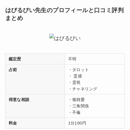
はぴるびい先生のプロフィールと口コミ評判
まとめ
鑑定歴
不明
占術
・タロット
・ 霊感
・霊視
・チャネリング
得意な相談
・複雑愛
・三角関係
・不倫
料金
1分100円