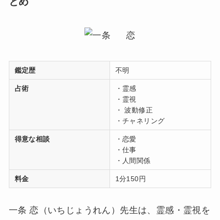
とめ
鑑定歴
不明
占術
・霊感
・霊視
・ 波動修正
・チャネリング
得意な相談
・恋愛
・仕事
・人間関係
料金
1分150円
一条 恋（いちじょうれん）先生は、霊感・霊視を