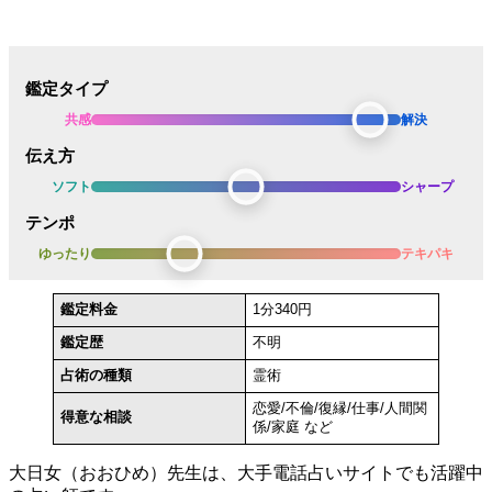
鑑定タイプ
共感
解決
伝え方
ソフト
シャープ
テンポ
ゆったり
テキパキ
鑑定料金
1分340円
鑑定歴
不明
占術の種類
霊術
恋愛/不倫/復縁/仕事/人間関
得意な相談
係/家庭 など
大日女（おおひめ）先生は、大手電話占いサイトでも活躍中