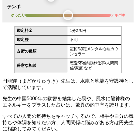
テンポ
ゆったり
テキパキ
鑑定料金
1分270円
鑑定歴
不明
霊術/認定メンタル心理カウ
占術の種類
ンセラー
恋愛/不倫/復縁/仕事/人間関
得意な相談
係/家庭 など
円龍輝（まどかりゅうき）先生は、水龍と地龍を守護神とし
て活躍しています。
先生の中国5000年の叡智を結集した易や、風水に龍神様の
エネルギーをプラスした占いは、驚異の的中率を誇ります。
すべての人間の気持ちをキャッチするので、相手や自分の気
持ちや体調を知りたい方、人間関係に悩みがある方は円先生
に相談してみてください。