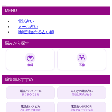
MENU
電話占い
メール占い
地域別当たる占い師
悩みから探す
復縁
不倫
編集部おすすめ
電話占いフィール
みんなの電話占い
安く安心できる
信頼と実績がある
電話占いスピカ
電話占いSATORI
占い専門企業運営
上場グループで安心