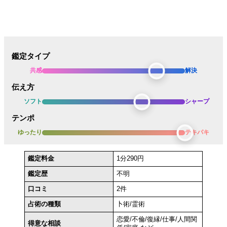
鑑定タイプ
共感
解決
伝え方
ソフト
シャープ
テンポ
ゆったり
テキパキ
鑑定料金
1分290円
鑑定歴
不明
口コミ
2件
占術の種類
卜術/霊術
恋愛/不倫/復縁/仕事/人間関
得意な相談