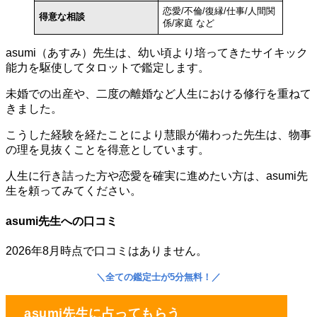
恋愛/不倫/復縁/仕事/人間関
得意な相談
係/家庭 など
asumi（あすみ）先生は、幼い頃より培ってきたサイキック
能力を駆使してタロットで鑑定します。
未婚での出産や、二度の離婚など人生における修行を重ねて
きました。
こうした経験を経たことにより慧眼が備わった先生は、物事
の理を見抜くことを得意としています。
人生に行き詰った方や恋愛を確実に進めたい方は、asumi先
生を頼ってみてください。
asumi先生への口コミ
2026年8月時点で口コミはありません。
＼
全ての鑑定士が5分無料！
／
asumi先生に占ってもらう