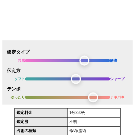
鑑定タイプ
共感
解決
伝え方
ソフト
シャープ
テンポ
ゆったり
テキパキ
鑑定料金
1分230円
鑑定歴
不明
占術の種類
命術/霊術