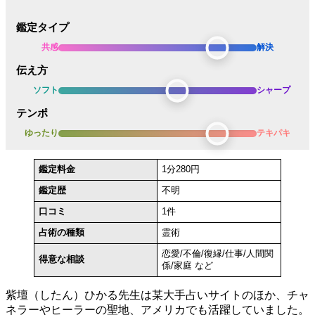
鑑定タイプ
共感
解決
伝え方
ソフト
シャープ
テンポ
ゆったり
テキパキ
鑑定料金
1分280円
鑑定歴
不明
口コミ
1件
占術の種類
霊術
恋愛/不倫/復縁/仕事/人間関
得意な相談
係/家庭 など
紫壇（したん）ひかる先生は某大手占いサイトのほか、チャ
ネラーやヒーラーの聖地、アメリカでも活躍していました。