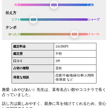
共感
解決
伝え方
ソフト
シャープ
テンポ
ゆったり
テキパキ
鑑定料金
1分260円
鑑定歴
不明
口コミ
1件
占術の種類
霊術
恋愛/不倫/復縁/仕事/人間関
得意な相談
係/家庭 など
雅愛（みやびあい）先生は、某有名占い館やココナラで長く
占っていました。
話し方は親しみやすく、親身に耳を傾けてくれるため、安心