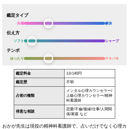
鑑定タイプ
共感
解決
伝え方
ソフト
シャープ
テンポ
ゆったり
テキパキ
鑑定料金
1分140円
鑑定歴
不明
メンタル心理カウンセラー/
占術の種類
上級心理カウンセラー/精神
科看護師
恋愛/不倫/復縁/仕事/人間関
得意な相談
係/家庭 など
おかが先生は現役の精神科看護師で、占いだけでなく心理カ