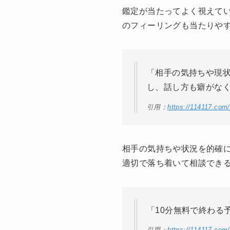
鑑定が当たってよく視えて
のフィーリングも当たりや
「相手の気持ちや現
し、話し方も癖がな
引用：
https://114117.com
相手の気持ちや状況を的確
適切で落ち着いて相談でき
「10分無料で終わる
引用：
https://114117.com