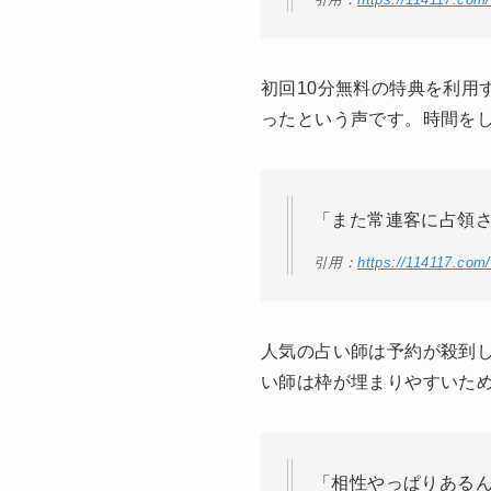
初回10分無料の特典を利用
ったという声です。時間を
「また常連客に占領
引用：
https://114117.com
人気の占い師は予約が殺到
い師は枠が埋まりやすいた
「相性やっぱりある