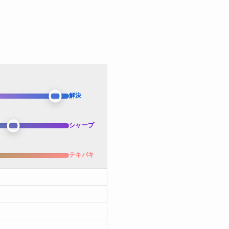
解決
シャープ
テキパキ