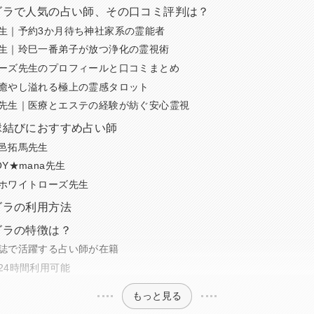
ゴラで人気の占い師、その口コミ評判は？
生｜予約3か月待ち神社家系の霊能者
生｜玲巳一番弟子が放つ浄化の霊視術
ーズ先生のプロフィールと口コミまとめ
癒やし溢れる極上の霊感タロット
先生｜医療とエステの経験が紡ぐ安心霊視
縁結びにおすすめ占い師
邑拓馬先生
Y★mana先生
ホワイトローズ先生
ゴラの利用方法
ゴラの特徴は？
誌で活躍する占い師が在籍
24時間利用可能
もっと見る