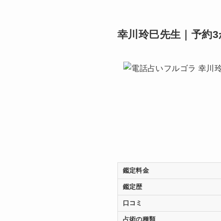
幸川玲巳先生｜予約
鑑定料金
鑑定歴
口コミ
占術の種類