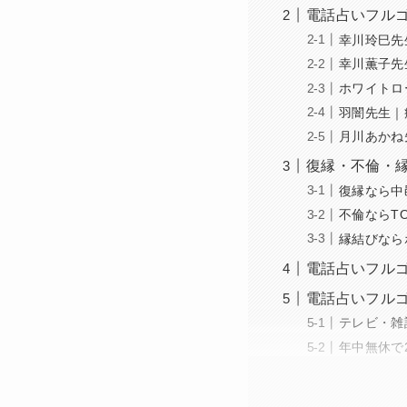
電話占いフル
幸川玲巳先
幸川薫子先
ホワイトロ
羽闇先生｜
月川あかね
復縁・不倫・
復縁なら中
不倫ならTO
縁結びなら
電話占いフル
電話占いフル
テレビ・雑
年中無休で