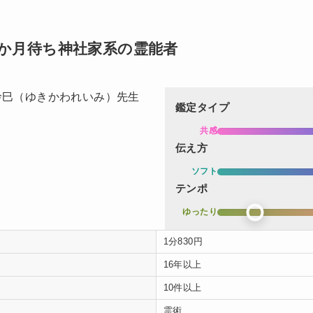
3か月待ち神社家系の霊能者
鑑定タイプ
共感
伝え方
ソフト
テンポ
ゆったり
1分830円
16年以上
10件以上
霊術