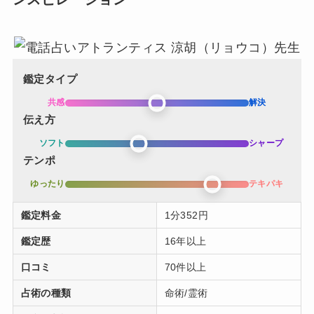
鑑定タイプ
共感
解決
伝え方
ソフト
シャープ
テンポ
ゆったり
テキパキ
鑑定料金
1分352円
鑑定歴
16年以上
口コミ
70件以上
占術の種類
命術/霊術