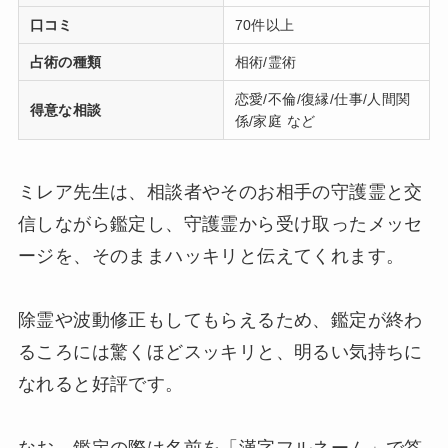
口コミ
70件以上
占術の種類
相術/霊術
恋愛/不倫/復縁/仕事/人間関
得意な相談
係/家庭 など
ミレア先生は、相談者やそのお相手の守護霊と交
信しながら鑑定し、守護霊から受け取ったメッセ
ージを、そのままハッキリと伝えてくれます。
除霊や波動修正もしてもらえるため、鑑定が終わ
るころには驚くほどスッキリと、明るい気持ちに
なれると好評です。
なお、鑑定の際は名前を「漢字フルネーム」で答