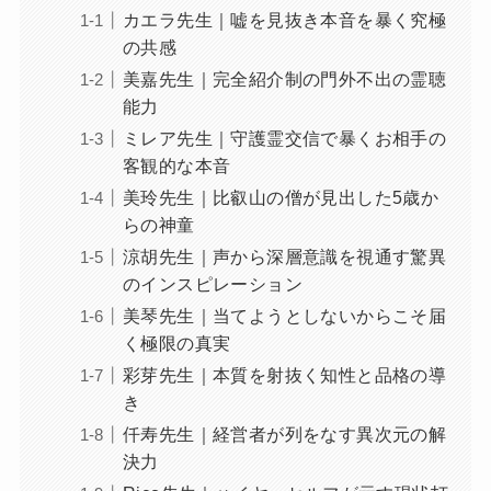
カエラ先生｜嘘を見抜き本音を暴く究極
の共感
美嘉先生｜完全紹介制の門外不出の霊聴
能力
ミレア先生｜守護霊交信で暴くお相手の
客観的な本音
美玲先生｜比叡山の僧が見出した5歳か
らの神童
涼胡先生｜声から深層意識を視通す驚異
のインスピレーション
美琴先生｜当てようとしないからこそ届
く極限の真実
彩芽先生｜本質を射抜く知性と品格の導
き
仟寿先生｜経営者が列をなす異次元の解
決力