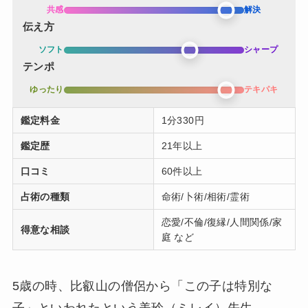
共感
解決
伝え方
ソフト
シャープ
テンポ
ゆったり
テキパキ
鑑定料金
1分330円
鑑定歴
21年以上
口コミ
60件以上
占術の種類
命術/卜術/相術/霊術
恋愛/不倫/復縁/人間関係/家
得意な相談
庭 など
5歳の時、比叡山の僧侶から「この子は特別な