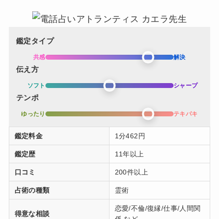
鑑定タイプ
共感
解決
伝え方
ソフト
シャープ
テンポ
ゆったり
テキパキ
鑑定料金
1分462円
鑑定歴
11年以上
口コミ
200件以上
占術の種類
霊術
恋愛/不倫/復縁/仕事/人間関
得意な相談
係 など