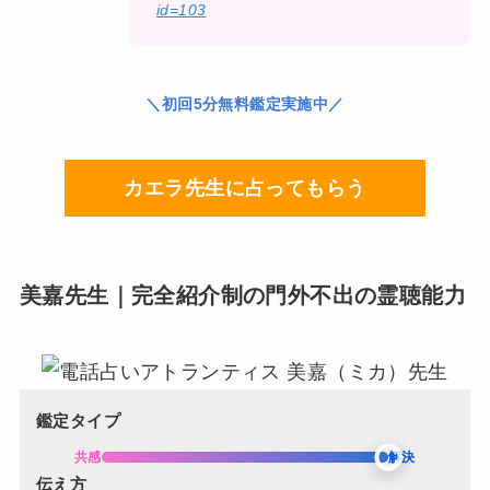
id=103
＼初回5分無料鑑定実施中／
カエラ先生に占ってもらう
美嘉先生｜完全紹介制の門外不出の霊聴能力
鑑定タイプ
共感
解決
伝え方