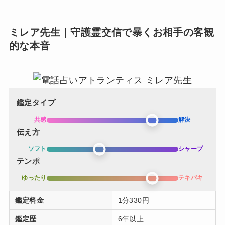
ミレア先生｜守護霊交信で暴くお相手の客観
的な本音
鑑定タイプ
共感
解決
伝え方
ソフト
シャープ
テンポ
ゆったり
テキパキ
鑑定料金
1分330円
鑑定歴
6年以上