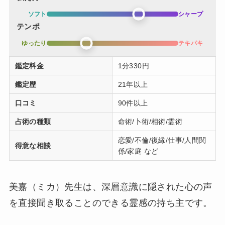
ソフト
シャープ
テンポ
ゆったり
テキパキ
鑑定料金
1分330円
鑑定歴
21年以上
口コミ
90件以上
占術の種類
命術/卜術/相術/霊術
恋愛/不倫/復縁/仕事/人間関
得意な相談
係/家庭 など
美嘉（ミカ）先生は、深層意識に隠された心の声
を直接聞き取ることのできる霊感の持ち主です。