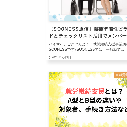
【SOONESS通信】職業準備性ピ
ドとチェックリスト活用でメンバ
活をロールプレイング！
ハイサイ、ごきげんよう！就労継続支援事業所
SOONESSです♪SOONESSでは、一般就労...
2025年7月3日
就労