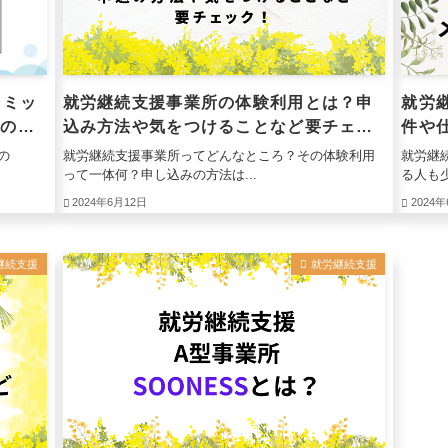
ラミッ
就労継続支援事業所の体験利用とは？申
就労
ーの就
込み方法や気をつけることなど要チェッ
件や
ク！
紹介
の
就労継続支援事業所ってどんなところ？その体験利用
就労継
って一体何？申し込みの方法は...
る人も少
2024年6月12日
2024
継続支援
就労継続支援