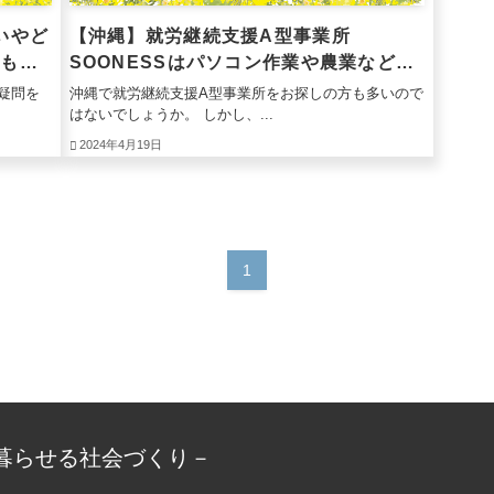
いやど
【沖縄】就労継続支援A型事業所
法も併
SOONESSはパソコン作業や農業などあ
なたにあったお仕事を提案
疑問を
沖縄で就労継続支援A型事業所をお探しの方も多いので
はないでしょうか。 しかし、...
2024年4月19日
1
暮らせる社会づくり－