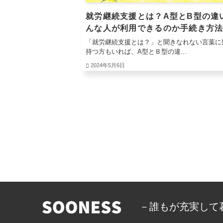
就労継続支援とは？A型とB型の違
んな人が利用できるのか手続き方
せて紹介
「就労継続支援とは？」と聞きなれない言葉に
持つ方もいれば、A型とＢ型の違...
2024年5月6日
－誰もが充実して